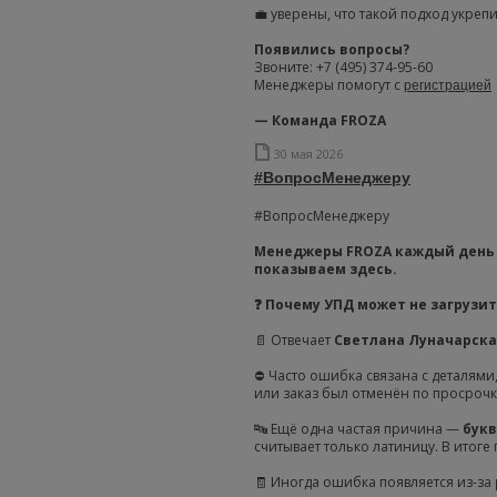
💼 уверены, что такой подход укре
Появились вопросы?
Звоните: +7 (495) 374-95-60
Менеджеры помогут с
регистрацией
— Команда FROZA
30 мая 2026
#ВопросМенеджеру
#ВопросМенеджеру
Менеджеры FROZA каждый день 
показываем здесь.
❓ Почему УПД может не загрузит
📄 Отвечает
Светлана Луначарска
⛔️ Часто ошибка связана с деталями
или заказ был отменён по просрочке
🔤 Ещё одна частая причина —
букв
считывает только латиницу. В итоге
🧾 Иногда ошибка появляется из-за