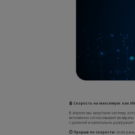
🤖 Скорость на максимум: как И
В апреле мы запустили систему, ко
мгновенно согласовывает возвраты 
с рутиной и капитально разгружает
⏱️ Прорыв по скорости:
если рань