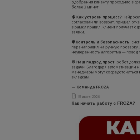
одобрения клиенту проходило в сред
более 3 минут.
🧠 Как устроен процесс?
Нейросет
согласован ли возврат, пришел отка
в рамки правил, клиент получает о
заявки.
🛡 Контроль и безопасность:
сист
перенаправил на ручную проверку
неуверенность алгоритма — повод п
💬 Наш подход прост
: робот долж
задачи. Благодаря автоматизации н
менеджеры могут сосредоточиться 
вкладкам.
— Команда FROZA
15 июня 2026
Как начать работу с FROZA?