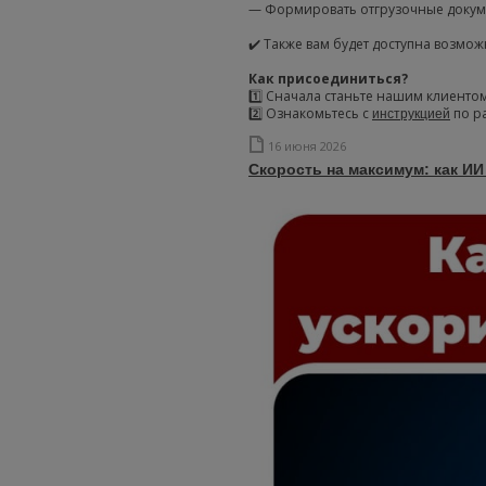
— Формировать отгрузочные докуме
✔️ Также вам будет доступна возмо
Как присоединиться?
1️⃣ Сначала станьте нашим клиенто
2️⃣ Ознакомьтесь с
по р
инструкцией
16 июня 2026
Скорость на максимум: как И