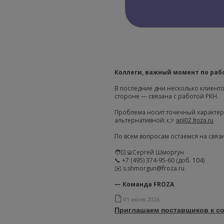
Коллеги, важный момент по раб
В последние дни несколько клиент
стороне — связана с работой РКН.
Проблема носит точечный характер,
альтернативной: 👉
api02.froza.ru
По всем вопросам остаемся на связ
🧑🏻‍💻Сергей Шморгун
📞 +7 (495) 374-95-60 (доб. 104)
✉️ s.shmorgun@froza.ru
— Команда FROZA
01 июня 2026
Приглашаем поставщиков к с