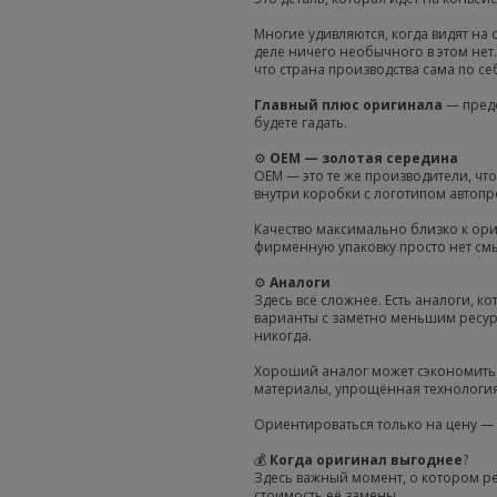
Многие удивляются, когда видят на 
деле ничего необычного в этом нет
что страна производства сама по се
Главный плюс оригинала
— предс
будете гадать.
⚙️
OEM — золотая середина
OEM — это те же производители, что
внутри коробки с логотипом автопр
Качество максимально близко к ори
фирменную упаковку просто нет см
⚙️
Аналоги
Здесь всё сложнее. Есть аналоги, к
варианты с заметно меньшим ресур
никогда.
Хороший аналог может сэкономить 3
материалы, упрощённая технология 
Ориентироваться только на цену — 
💰
Когда оригинал выгоднее
?
Здесь важный момент, о котором ред
стоимость её замены.