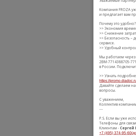
Уважаемые партнёр
Компания FROZA уже
и предлагает вам п
Почему это удобно?
>> Экономия времен
>> Снижение затрат 
>> Безопасность –
сервисе.
>> Удобный контрол
Мы работаем через 
2BM-7714388705-77
в России. Подключи
>> Узнать подробне
https://promo.diadoc.r
Давайте сделаем на
вопросы.
С уважением,
Коллектив компани
---
P.S. Если вы уже и
Телефоны для связ
Клиентам -
Сергей
+7 (495) 374-95-60(д