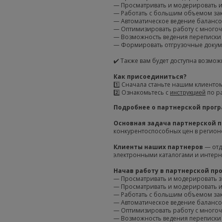
— Просматривать и модерировать и
— Работать с большим объемом зак
— Автоматическое ведение балансо
— Оптимизировать работу с много
— Возможность ведения переписки 
— Формировать отгрузочные докуме
✔️ Также вам будет доступна возмо
Как присоединиться?
1️⃣ Сначала станьте нашим клиенто
2️⃣ Ознакомьтесь с
по р
инструкцией
Подробнее о партнерской прог
Основная задача партнерской 
конкурентоспособных цен в регион
Клиенты наших партнеров
— отд
электронными каталогами и интерн
Начав работу в партнерской пр
— Просматривать и модерировать за
— Просматривать и модерировать и
— Работать с большим объемом зак
— Автоматическое ведение балансо
— Оптимизировать работу с много
— Возможность ведения переписки 