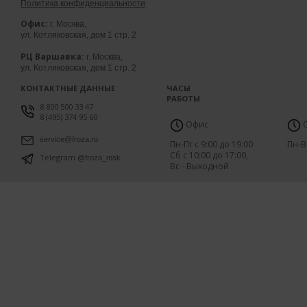
Политика конфиденциальности
Офис:
г. Москва,
ул. Котляковская, дом 1 стр. 2
РЦ Варшавка:
г. Москва,
ул. Котляковская, дом 1 стр. 2
КОНТАКТНЫЕ ДАННЫЕ
ЧАСЫ
РАБОТЫ
8 800 500 33 47
8 (495) 374 95 60
Офис
С
service@froza.ru
Пн-Пт с 9:00 до 19:00
Пн-В
Сб с 10:00 до 17:00,
Telegram
@froza_msk
Вс - Выходной