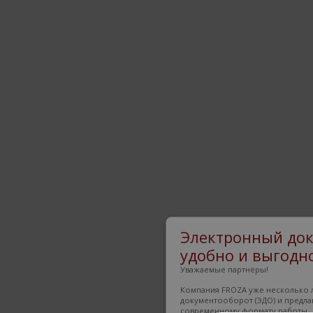
Электронный док
удобно и выгодно
Уважаемые партнёры!
Компания FROZA уже несколько л
документооборот (ЭДО) и предла
современному формату работы.