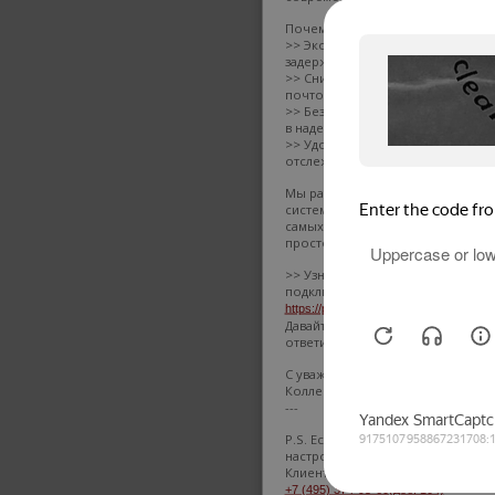
Почему это удобно?
>> Экономия времени – мгновенн
задержек.
>> Снижение затрат – больше не 
почтовые услуги.
>> Безопасность – документы з
в надежном сервисе.
>> Удобный контроль – все докум
отслеживать онлайн.
Мы работаем через Контур.Диадо
системе Диадок 2BM-7714388705-77
самых надежных сервисов ЭДО в
просто.
>> Узнать подробнее и начать ра
подключению):
https://promo.diadoc.ru/clients/froza_
Давайте сделаем наше сотрудни
ответить на ваши вопросы.
С уважением,
Коллектив компании FROZA
---
P.S. Если вы уже используете ЭД
настройки обмена. Телефоны для
Клиентам -
Сергей Шморгун
+7 (495) 374-95-60(доб. 104)