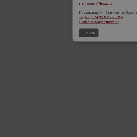
s.shmorgun@froza.ru
Поставщикам -
Светлана Лунач
+7 (495) 374-95-60(доб. 106)
s.lunacharskaya@froza.ru
Скрыть