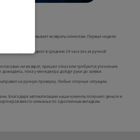
 мгновенно согласовывает возвраты клиентам. Первые недели
ия клиенту проходило в среднем 24 часа (из-за ручной
огласован ли возврат, пришел отказ или требуются уточнения.
 дожидаясь, пока у менеджера дойдут руки до заявки.
направил на ручную проверку. Любые спорные ситуации,
дачи. Благодаря автоматизации наши клиенты получают деньги и
партнеров вместо кликанья по однотипным вкладкам.