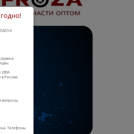
годно!
ЭДО) и
сервисе.
лайн.
к 2BM-
 в России.
и вопросы.
мена. Телефоны