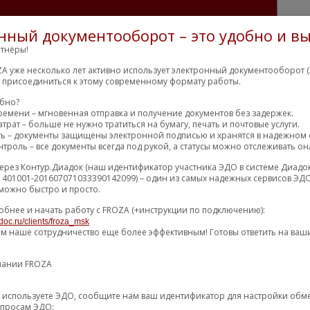
нный документооборот – это удобно и вы
тнёры!
A уже несколько лет активно использует электронный документооборот (
м присоединиться к этому современному формату работы.
обно?
ремени – мгновенная отправка и получение документов без задержек.
трат – больше не нужно тратиться на бумагу, печать и почтовые услуги.
ть – документы защищены электронной подписью и хранятся в надежном 
троль – все документы всегда под рукой, а статусы можно отслеживать он
ерез Контур.Диадок (наш идентификатор участника ЭДО в системе Диадо
1401001-201607071033390142099) – один из самых надежных сервисов ЭДО
можно быстро и просто.
обнее и начать работу с FROZA (+инструкции по подключению):
doc.ru/clients/froza_msk
ем наше сотрудничество еще более эффективным! Готовы ответить на ваш
пании FROZA
уже используете ЭДО, сообщите нам ваш идентификатор для настройки об
опросам ЭДО: