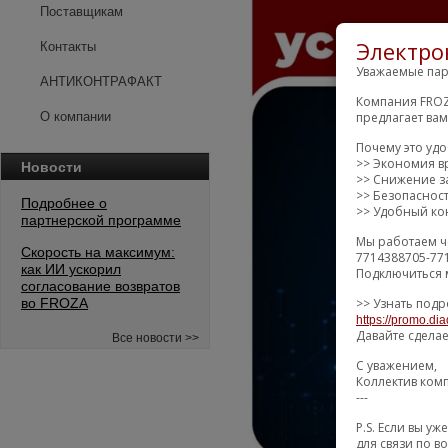
Поставщикам
Электро
Контакты
Уважаемые пар
АНТИКОНТРАФАКТ
Компания FROZ
предлагает ва
О компании
Почему это уд
>> Экономия в
Новости
>> Снижение за
>> Безопаснос
Подробнее о
>> Удобный кон
партнерской программе
Мы работаем ч
Скорость на максимум:
7714388705-77
как ИИ ускорил
Подключиться 
согласование возвратов
>> Узнать подр
во FROZA
https://promo.dia
Давайте сдела
Все новости >>
С уважением,
Коллектив ком
---
P.S. Если вы 
для связи по в