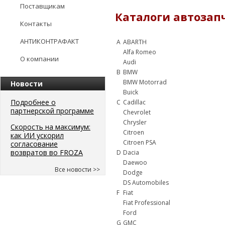
Поставщикам
Каталоги автозап
Контакты
АНТИКОНТРАФАКТ
A
ABARTH
Alfa Romeo
О компании
Audi
B
BMW
BMW Motorrad
Новости
Buick
Подробнее о
C
Cadillac
партнерской программе
Chevrolet
Chrysler
Скорость на максимум:
Citroen
как ИИ ускорил
Citroen PSA
согласование
возвратов во FROZA
D
Dacia
Daewoo
Все новости >>
Dodge
DS Automobiles
F
Fiat
Fiat Professional
Ford
G
GMC