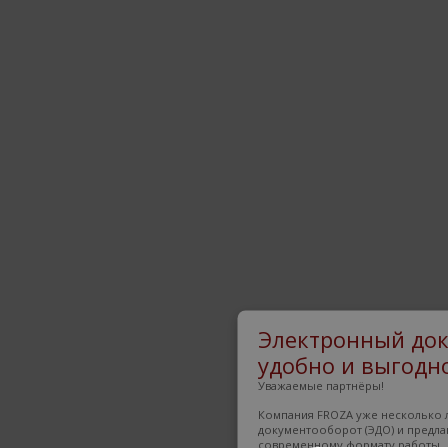
Электронный док
удобно и выгодно
Уважаемые партнёры!
Компания FROZA уже несколько л
документооборот (ЭДО) и предла
современному формату работы.