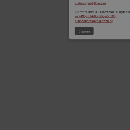
s.shmorgun@froza.ru
Поставщикам -
Светлана Лунач
+7 (495) 374-95-60(доб. 106)
s.lunacharskaya@froza.ru
Скрыть