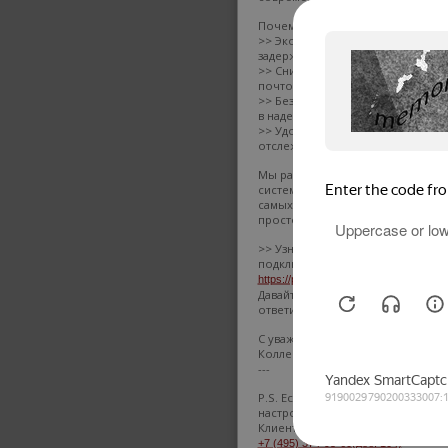
Почему это удобно?
>> Экономия времени – мгновенн
задержек.
>> Снижение затрат – больше не 
почтовые услуги.
>> Безопасность – документы з
в надежном сервисе.
>> Удобный контроль – все докум
отслеживать онлайн.
Мы работаем через Контур.Диадо
системе Диадок 2BM-7714388705-77
самых надежных сервисов ЭДО в
просто.
>> Узнать подробнее и начать ра
подключению):
https://promo.diadoc.ru/clients/froza_
Давайте сделаем наше сотрудни
ответить на ваши вопросы.
С уважением,
Коллектив компании FROZA
---
P.S. Если вы уже используете ЭД
настройки обмена. Телефоны для
Клиентам -
Сергей Шморгун
+7 (495) 374-95-60(доб. 104)