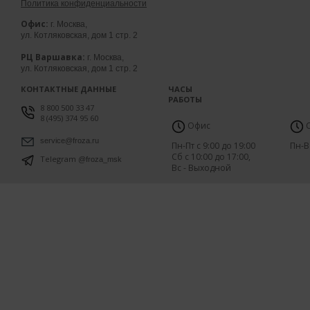
Политика конфиденциальности
Офис:
г. Москва,
ул. Котляковская, дом 1 стр. 2
РЦ Варшавка:
г. Москва,
ул. Котляковская, дом 1 стр. 2
КОНТАКТНЫЕ ДАННЫЕ
ЧАСЫ
РАБОТЫ
8 800 500 33 47
8 (495) 374 95 60
Офис
С
service@froza.ru
Пн-Пт с 9:00 до 19:00
Пн-В
Сб с 10:00 до 17:00,
Telegram
@froza_msk
Вс - Выходной